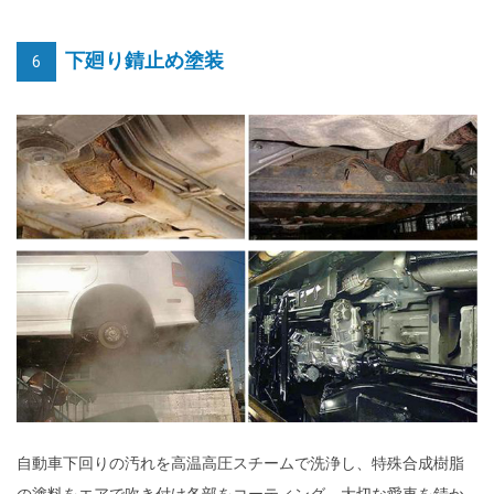
下廻り錆止め塗装
6
自動車下回りの汚れを高温高圧スチームで洗浄し、特殊合成樹脂
の塗料をエアで吹き付け各部をコーティング。大切な愛車を錆か